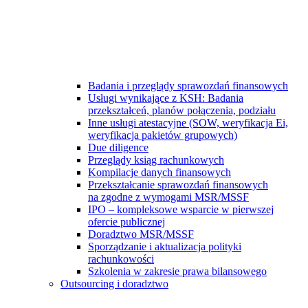
Badania i przeglądy sprawozdań finansowych
Usługi wynikające z KSH: Badania
przekształceń, planów połączenia, podziału
Inne usługi atestacyjne (SOW, weryfikacja Ei,
weryfikacja pakietów grupowych)
Due diligence
Przeglądy ksiąg rachunkowych
Kompilacje danych finansowych
Przekształcanie sprawozdań finansowych
na zgodne z wymogami MSR/MSSF
IPO – kompleksowe wsparcie w pierwszej
ofercie publicznej
Doradztwo MSR/MSSF
Sporządzanie i aktualizacja polityki
rachunkowości
Szkolenia w zakresie prawa bilansowego
Outsourcing i doradztwo