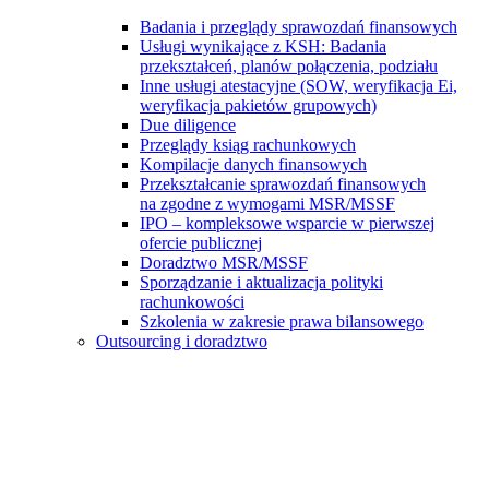
Badania i przeglądy sprawozdań finansowych
Usługi wynikające z KSH: Badania
przekształceń, planów połączenia, podziału
Inne usługi atestacyjne (SOW, weryfikacja Ei,
weryfikacja pakietów grupowych)
Due diligence
Przeglądy ksiąg rachunkowych
Kompilacje danych finansowych
Przekształcanie sprawozdań finansowych
na zgodne z wymogami MSR/MSSF
IPO – kompleksowe wsparcie w pierwszej
ofercie publicznej
Doradztwo MSR/MSSF
Sporządzanie i aktualizacja polityki
rachunkowości
Szkolenia w zakresie prawa bilansowego
Outsourcing i doradztwo