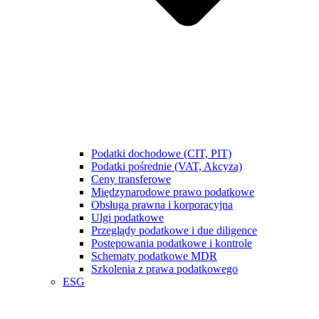
Podatki dochodowe (CIT, PIT)
Podatki pośrednie (VAT, Akcyza)
Ceny transferowe
Międzynarodowe prawo podatkowe
Obsługa prawna i korporacyjna
Ulgi podatkowe
Przeglądy podatkowe i due diligence
Postępowania podatkowe i kontrole
Schematy podatkowe MDR
Szkolenia z prawa podatkowego
ESG