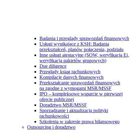
Badania i przeglądy sprawozdań finansowych
Usługi wynikające z KSH: Badania
przekształceń, planów połączenia, podziału
Inne usługi atestacyjne (SOW, weryfikacja Ei,
weryfikacja pakietów grupowych)
Due diligence
Przeglądy ksiąg rachunkowych
Kompilacje danych finansowych
Przekształcanie sprawozdań finansowych
na zgodne z wymogami MSR/MSSF
IPO – kompleksowe wsparcie w pierwszej
ofercie publicznej
Doradztwo MSR/MSSF
Sporządzanie i aktualizacja polityki
rachunkowości
Szkolenia w zakresie prawa bilansowego
Outsourcing i doradztwo