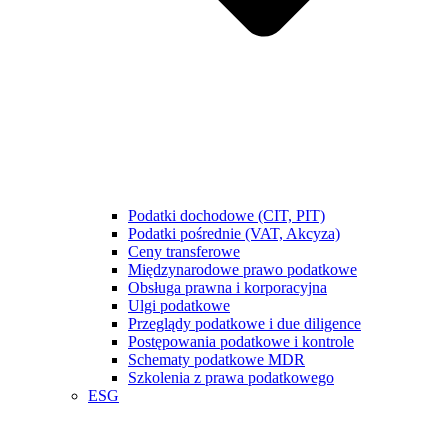
Podatki dochodowe (CIT, PIT)
Podatki pośrednie (VAT, Akcyza)
Ceny transferowe
Międzynarodowe prawo podatkowe
Obsługa prawna i korporacyjna
Ulgi podatkowe
Przeglądy podatkowe i due diligence
Postępowania podatkowe i kontrole
Schematy podatkowe MDR
Szkolenia z prawa podatkowego
ESG