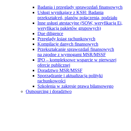
Badania i przeglądy sprawozdań finansowych
Usługi wynikające z KSH: Badania
przekształceń, planów połączenia, podziału
Inne usługi atestacyjne (SOW, weryfikacja Ei,
weryfikacja pakietów grupowych)
Due diligence
Przeglądy ksiąg rachunkowych
Kompilacje danych finansowych
Przekształcanie sprawozdań finansowych
na zgodne z wymogami MSR/MSSF
IPO – kompleksowe wsparcie w pierwszej
ofercie publicznej
Doradztwo MSR/MSSF
Sporządzanie i aktualizacja polityki
rachunkowości
Szkolenia w zakresie prawa bilansowego
Outsourcing i doradztwo