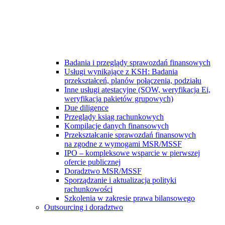
Badania i przeglądy sprawozdań finansowych
Usługi wynikające z KSH: Badania
przekształceń, planów połączenia, podziału
Inne usługi atestacyjne (SOW, weryfikacja Ei,
weryfikacja pakietów grupowych)
Due diligence
Przeglądy ksiąg rachunkowych
Kompilacje danych finansowych
Przekształcanie sprawozdań finansowych
na zgodne z wymogami MSR/MSSF
IPO – kompleksowe wsparcie w pierwszej
ofercie publicznej
Doradztwo MSR/MSSF
Sporządzanie i aktualizacja polityki
rachunkowości
Szkolenia w zakresie prawa bilansowego
Outsourcing i doradztwo