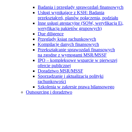
Badania i przeglądy sprawozdań finansowych
Usługi wynikające z KSH: Badania
przekształceń, planów połączenia, podziału
Inne usługi atestacyjne (SOW, weryfikacja Ei,
weryfikacja pakietów grupowych)
Due diligence
Przeglądy ksiąg rachunkowych
Kompilacje danych finansowych
Przekształcanie sprawozdań finansowych
na zgodne z wymogami MSR/MSSF
IPO – kompleksowe wsparcie w pierwszej
ofercie publicznej
Doradztwo MSR/MSSF
Sporządzanie i aktualizacja polityki
rachunkowości
Szkolenia w zakresie prawa bilansowego
Outsourcing i doradztwo