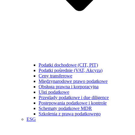
Podatki dochodowe (CIT, PIT)
Podatki pośrednie (VAT, Akcyza)
Ceny transferowe
Międzynarodowe prawo podatkowe
Obsługa prawna i korporacyjna
Ulgi podatkowe
Przeglądy podatkowe i due diligence
Postępowania podatkowe i kontrole
Schematy podatkowe MDR
Szkolenia z prawa podatkowego
ESG