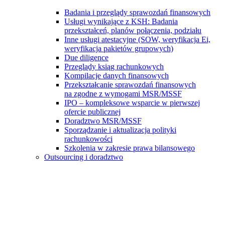
Badania i przeglądy sprawozdań finansowych
Usługi wynikające z KSH: Badania
przekształceń, planów połączenia, podziału
Inne usługi atestacyjne (SOW, weryfikacja Ei,
weryfikacja pakietów grupowych)
Due diligence
Przeglądy ksiąg rachunkowych
Kompilacje danych finansowych
Przekształcanie sprawozdań finansowych
na zgodne z wymogami MSR/MSSF
IPO – kompleksowe wsparcie w pierwszej
ofercie publicznej
Doradztwo MSR/MSSF
Sporządzanie i aktualizacja polityki
rachunkowości
Szkolenia w zakresie prawa bilansowego
Outsourcing i doradztwo