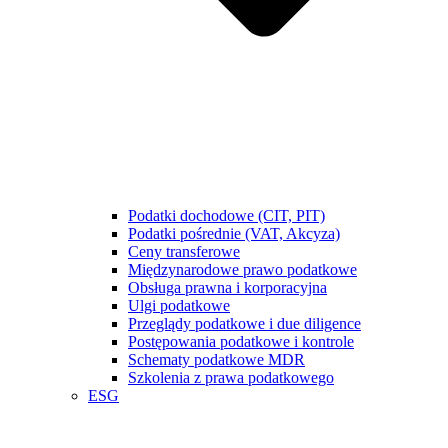
Podatki dochodowe (CIT, PIT)
Podatki pośrednie (VAT, Akcyza)
Ceny transferowe
Międzynarodowe prawo podatkowe
Obsługa prawna i korporacyjna
Ulgi podatkowe
Przeglądy podatkowe i due diligence
Postępowania podatkowe i kontrole
Schematy podatkowe MDR
Szkolenia z prawa podatkowego
ESG