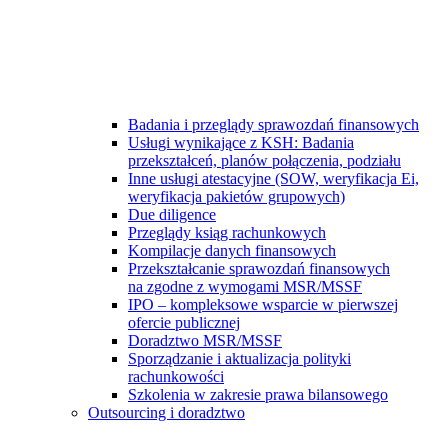
Badania i przeglądy sprawozdań finansowych
Usługi wynikające z KSH: Badania
przekształceń, planów połączenia, podziału
Inne usługi atestacyjne (SOW, weryfikacja Ei,
weryfikacja pakietów grupowych)
Due diligence
Przeglądy ksiąg rachunkowych
Kompilacje danych finansowych
Przekształcanie sprawozdań finansowych
na zgodne z wymogami MSR/MSSF
IPO – kompleksowe wsparcie w pierwszej
ofercie publicznej
Doradztwo MSR/MSSF
Sporządzanie i aktualizacja polityki
rachunkowości
Szkolenia w zakresie prawa bilansowego
Outsourcing i doradztwo